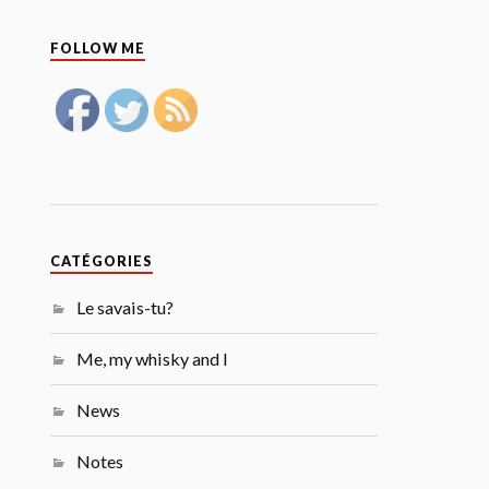
FOLLOW ME
CATÉGORIES
Le savais-tu?
Me, my whisky and I
News
Notes