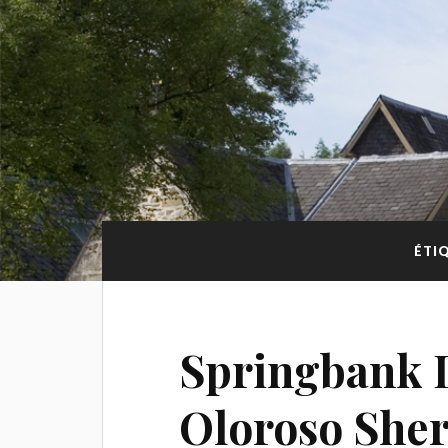
ÉTI
Springbank L
Oloroso She